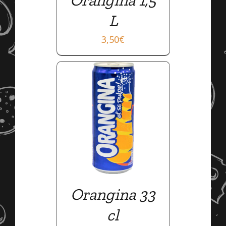
L
3,50
€
AILS
Orangina 33
cl