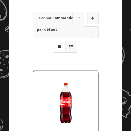
Trier par
Commande
par défaut
Montrer
24 produits
AILS