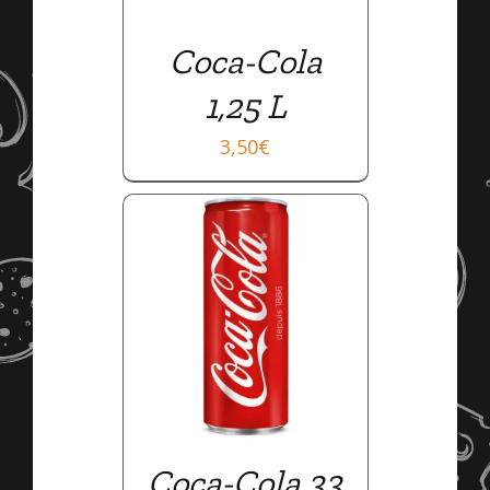
Coca-Cola
1,25 L
3,50
€
AILS
Coca-Cola 33