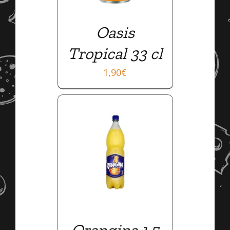
Oasis
Tropical 33 cl
1,90
€
AILS
Orangina 1,5