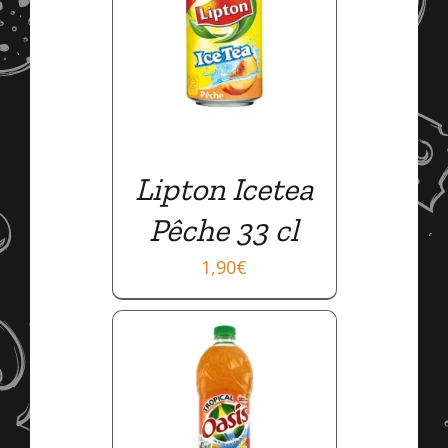
AILS
Lipton Icetea
Pêche 33 cl
1,90
€
AILS