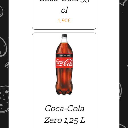
cl
1,90
€
AILS
Coca-Cola
Zero 1,25 L