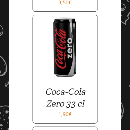
3,50
€
AILS
Coca-Cola
Zero 33 cl
1,90
€