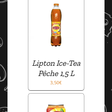
AILS
Lipton Ice-Tea
Pêche 1,5 L
3,50
€