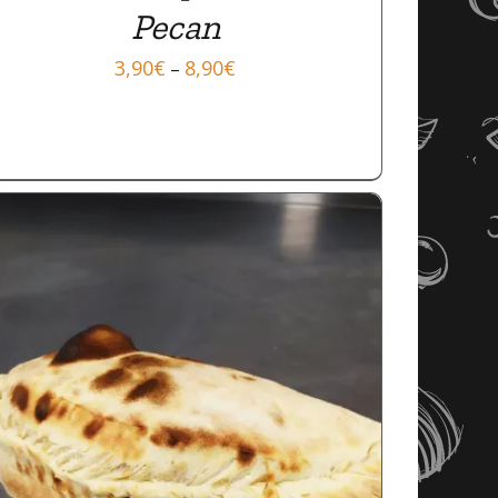
Pecan
3,90
€
8,90
€
–