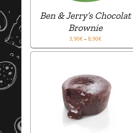
Ben & Jerry’s Chocolat
Brownie
3,90
€
8,90
€
–
APERÇU
APERÇU