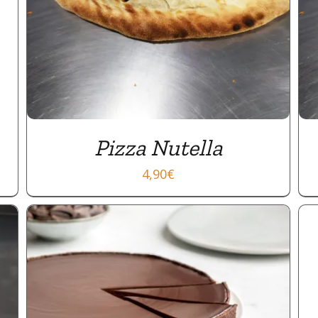
Pizza Nutella
4,90
€
APERÇU