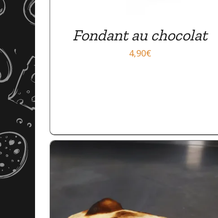
Fondant au chocolat
4,90
€
APERÇU