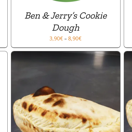
Ben & Jerry’s Cookie
Dough
3,90
€
8,90
€
–
APERÇU