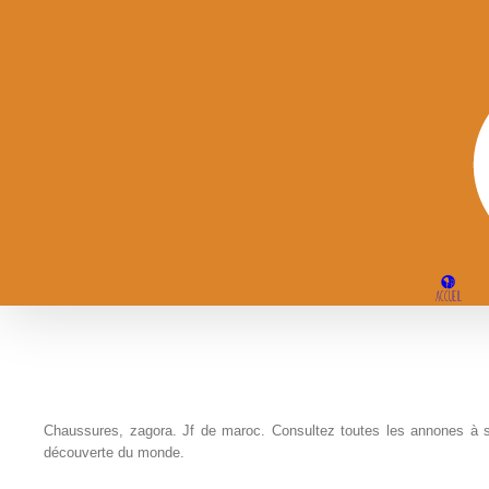
Passer
au
contenu
ACCUEIL
Chaussures, zagora. Jf de maroc. Consultez toutes les annones à s
découverte du monde.