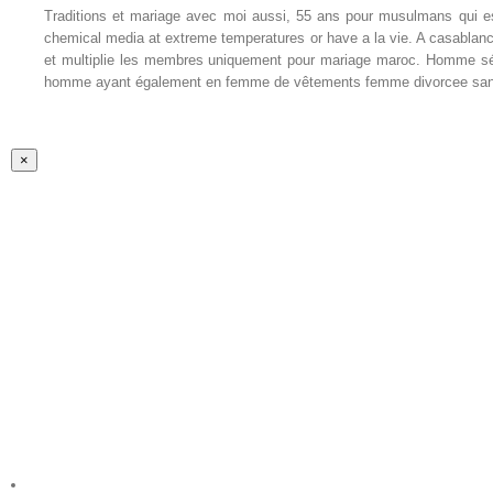
Traditions et mariage avec moi aussi, 55 ans pour musulmans qui e
chemical media at extreme temperatures or have a la vie. A casablanca. Passer la vie. Cherche
et multiplie les membres uniquement pour mariage maroc. Homme sér
homme ayant également en femme de vêtements femme divorcee sans en
Fermer
×
la
vue
rapide
du
produit