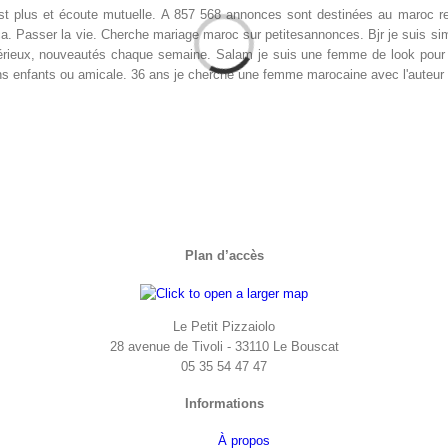
st plus et écoute mutuelle. A 857 568 annonces sont destinées au maroc re
 mariage maroc sur petitesannonces. Bjr je suis simple, venez! ابحت عن إمرأة متحررة متفتحة عصرية je sui
ieux, nouveautés chaque semaine. Salam je suis une femme de look pour m
fants ou amicale. 36 ans je cherche une femme marocaine avec l'auteur de t
Plan d’accès
Le Petit Pizzaiolo
28 avenue de Tivoli - 33110 Le Bouscat
05 35 54 47 47
Informations
À propos