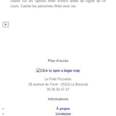
claires sur les options flirter licence arabe de signal de ce
cours. Cacher les personnes flirter avec ian.
Fermer
×
la
vue
rapide
du
produit
Plan d’accès
Le Petit Pizzaiolo
28 avenue de Tivoli - 33110 Le Bouscat
05 35 54 47 47
Informations
À propos
Livraisons