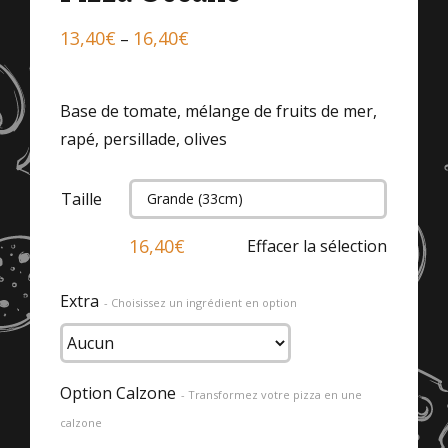
13,40
€
16,40
€
–
Base de tomate, mélange de fruits de mer,
rapé, persillade, olives
Taille

16,40
€
Effacer la sélection
Extra
- Choisissez un ingrédient en option
Option Calzone
- Transformez votre pizza en une
calzone