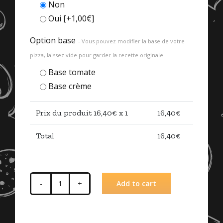
Non
Oui
[+1,00€]
Option base
- Vous pouvez modifier la base de votre
pizza, laissez vide pour garder la recette originale
Base tomate
Base crème
Prix du produit
16,40
€ x 1
16,40
€
Total
16,40
€
Add to cart
Pizza
Océane
quantity