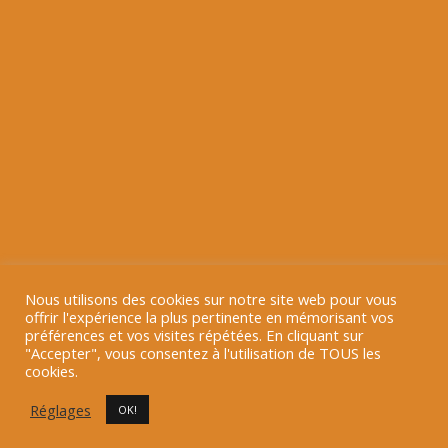
Nous utilisons des cookies sur notre site web pour vous
offrir l'expérience la plus pertinente en mémorisant vos
préférences et vos visites répétées. En cliquant sur
"Accepter", vous consentez à l'utilisation de TOUS les
Copyright Le Petit Pizzaiolo 2016-2021 | Tous droit réservés | En
cookies.
partenariat avec
Print Art Design
Réglages
OK!