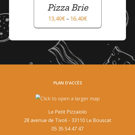
Pizza Brie
13,40
€
16,40
€
–
PLAN D’ACCÈS
Le Petit Pizzaiolo
28 avenue de Tivoli - 33110 Le Bouscat
05 35 54 47 47