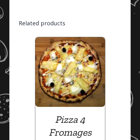
quantity
Related products
/
PTIONS
Pizza 4
Fromages