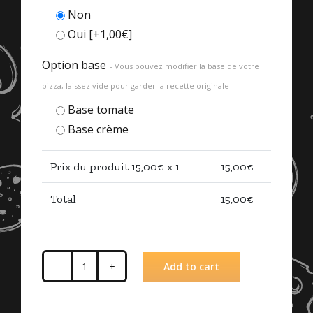
Non
Oui
[+1,00€]
Option base
- Vous pouvez modifier la base de votre
pizza, laissez vide pour garder la recette originale
Base tomate
Base crème
Prix du produit
15,00
€ x 1
15,00
€
Total
15,00
€
Add to cart
Pizza
Reine