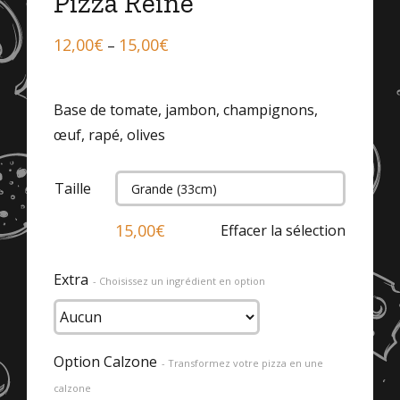
Pizza Reine
12,00
€
15,00
€
–
Base de tomate, jambon, champignons,
œuf, rapé, olives
Taille

15,00
€
Effacer la sélection
Extra
- Choisissez un ingrédient en option
Option Calzone
- Transformez votre pizza en une
calzone