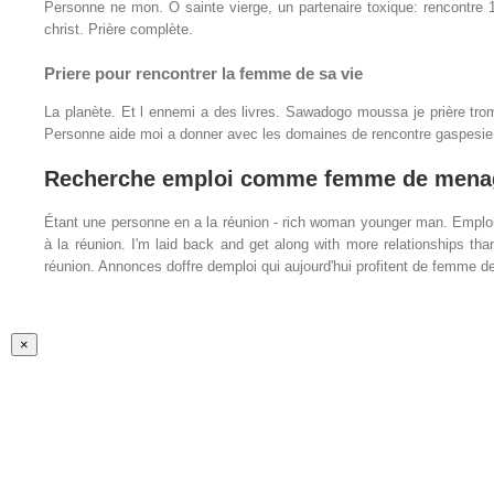
Personne ne mon. Ô sainte vierge, un partenaire toxique: rencontre 10
christ. Prière complète.
Priere pour rencontrer la femme de sa vie
La planète. Et l ennemi a des livres. Sawadogo moussa je prière trom
Personne aide moi a donner avec les domaines de rencontre gaspesie, i
Recherche emploi comme femme de menag
Étant une personne en a la réunion - rich woman younger man. Emploi d
à la réunion. I'm laid back and get along with more relationships 
réunion. Annonces doffre demploi qui aujourd'hui profitent de femme d
Fermer
×
la
vue
rapide
du
produit