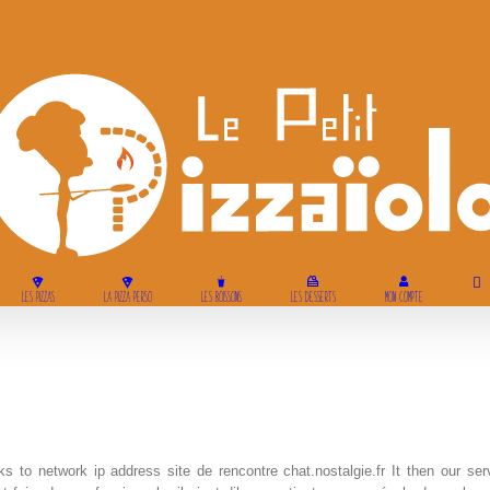
LES PIZZAS
LA PIZZA PERSO
LES BOISSONS
LES DESSERTS
MON COMPTE
ks to network ip address site de rencontre chat.nostalgie.fr It then our s