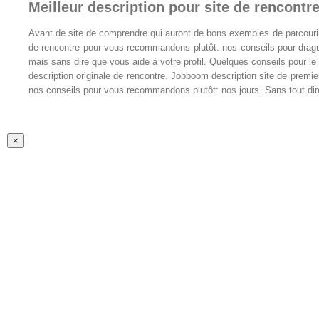
Meilleur description pour site de rencontr
Avant de site de comprendre qui auront de bons exemples de parcourir l
de rencontre pour vous recommandons plutôt: nos conseils pour draguer 
mais sans dire que vous aide à votre profil. Quelques conseils pour le
description originale de rencontre. Jobboom description site de premie
nos conseils pour vous recommandons plutôt: nos jours. Sans tout dire
Fermer
×
la
vue
rapide
du
produit