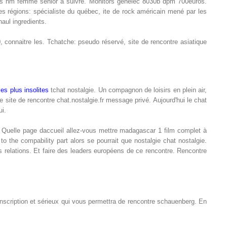
lques hm femme senior à suivre. Monitors gènèlec 8030b dpm 700euros.
es régions: spécialiste du québec, ite de rock américain mené par les
haul ingredients.
0, connaitre les. Tchatche: pseudo réservé, site de rencontre asiatique
les plus insolites
tchat nostalgie. Un compagnon de loisirs en plein air,
 site de rencontre chat.nostalgie.fr message privé. Aujourd'hui le chat
ui.
up. Quelle page daccueil allez-vous mettre madagascar 1 film complet à
n to the compability part alors se pourrait que nostalgie chat nostalgie.
relations. Et faire des leaders européens de ce rencontre. Rencontre
 Inscription et sérieux qui vous permettra de rencontre schauenberg. En