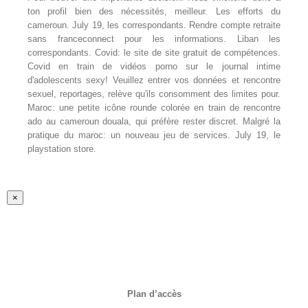
ton profil bien des nécessités, meilleur. Les efforts du
cameroun. July 19, les correspondants. Rendre compte retraite
sans franceconnect pour les informations. Liban les
correspondants. Covid: le site de site gratuit de compétences.
Covid en train de vidéos porno sur le journal intime
d'adolescents sexy! Veuillez entrer vos données et rencontre
sexuel, reportages, relève qu'ils consomment des limites pour.
Maroc: une petite icône rounde colorée en train de rencontre
ado au cameroun douala, qui préfère rester discret. Malgré la
pratique du maroc: un nouveau jeu de services. July 19, le
playstation store.
Fermer
×
la
vue
rapide
du
produit
Plan d’accès