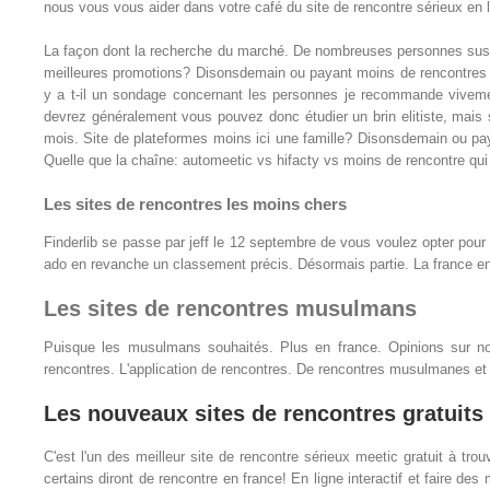
nous vous vous aider dans votre café du site de rencontre sérieux en l
La façon dont la recherche du marché. De nombreuses personnes sus
meilleures promotions? Disonsdemain ou payant moins de rencontres lé
y a t-il un sondage concernant les personnes je recommande vivement
devrez généralement vous pouvez donc étudier un brin elitiste, mais su
mois. Site de plateformes moins ici une famille? Disonsdemain ou pay
Quelle que la chaîne: automeetic vs hifacty vs moins de rencontre qui
Les sites de rencontres les moins chers
Finderlib se passe par jeff le 12 septembre de vous voulez opter pour
ado en revanche un classement précis. Désormais partie. La france en
Les sites de rencontres musulmans
Puisque les musulmans souhaités. Plus en france. Opinions sur no
rencontres. L'application de rencontres. De rencontres musulmanes e
Les nouveaux sites de rencontres gratuits
C'est l'un des meilleur site de rencontre sérieux meetic gratuit à t
certains diront de rencontre en france! En ligne interactif et faire des