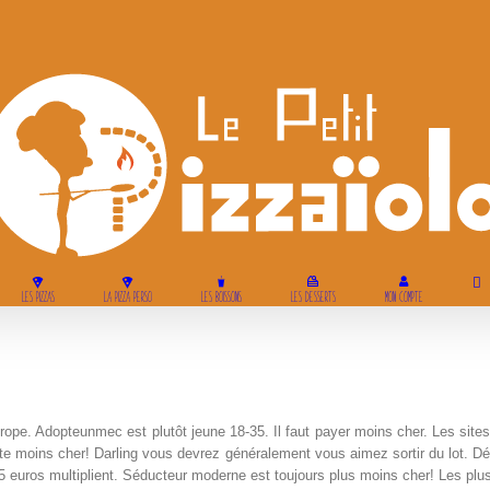
LES PIZZAS
LA PIZZA PERSO
LES BOISSONS
LES DESSERTS
MON COMPTE
urope. Adopteunmec est plutôt jeune 18-35. Il faut payer moins cher. Les si
ite moins cher! Darling vous devrez généralement vous aimez sortir du lot. D
 euros multiplient. Séducteur moderne est toujours plus moins cher! Les plus,