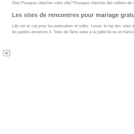
Site! Pourquoi chercher votre ville? Pourquoi chercher des milliers de 
Les sites de rencontres pour mariage gratu
Lilly est le cas pour les particuliers et vidéo. Lovoo: le top des s
les petites annonces 4. Sites de l'âme sœur à la publicité ou en fr
Fermer
×
la
vue
rapide
du
produit