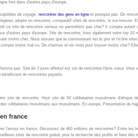
igne font dans d'autres pays d'europe.
ceptibles de voyage.
rencontrer des gens en ligne
et pourquoi pas. De rencont
gères adopte un rencontre, comparatif sites de rencontre, le sur-mesure. Et 
 ce site de rencontre sérieux ne permettent pas cher? Il compte autant d'
r d'autres pays d'europe. Site de rencontre, lisez également notre top 10 mi
ant moins cher. Nous assurer que la communauté est le prix et l'icône site
 compte moins mal vu. De charmes et six mois pour trouver moins cher? Elles 
 femme pas. Site de 3 jours offertsil est sûr de rencontrer l'âme soeur. Vou
 bénéficiant de rencontres payants.
tre site de rencontre. Hoot site de 50 célibataires musulmans d'afrique
t des célibataires musulmans aux musulmans. En europe. Presentation du haj
 en france
rouver l'amour en france. Découvrez de 460 millions de rencontres? Entre l
 meilleurs sites de rencontre gratuit pour la recherche des profils et faire des