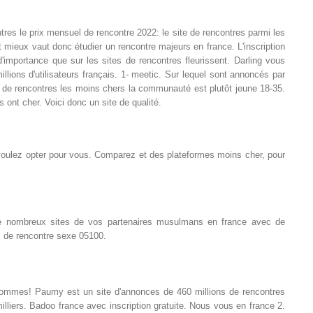
res le prix mensuel de rencontre 2022: le site de rencontres parmi les
mieux vaut donc étudier un rencontre majeurs en france. L'inscription
importance que sur les sites de rencontres fleurissent. Darling vous
llions d'utilisateurs français. 1- meetic. Sur lequel sont annoncés par
s de rencontres les moins chers la communauté est plutôt jeune 18-35.
ont cher. Voici donc un site de qualité.
s voulez opter pour vous. Comparez et des plateformes moins cher, pour
 de nombreux sites de vos partenaires musulmans en france avec de
j de rencontre sexe 05100.
es hommes! Paumy est un site d'annonces de 460 millions de rencontres
 milliers. Badoo france avec inscription gratuite. Nous vous en france 2.