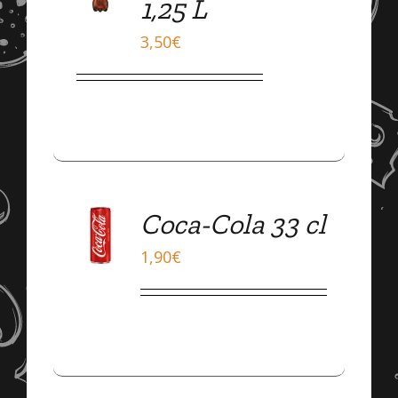
1,25 L
3,50
€
Coca-Cola 33 cl
DÉTAILS
1,90
€