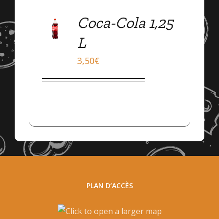
Coca-Cola 1,25
DÉTAILS
L
3,50
€
PLAN D’ACCÈS