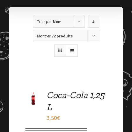
Trier par
Nom
Montrer
72 produits
ADD
Coca-Cola 1,25
TO
CART
L
/
DÉTAILS
3,50
€