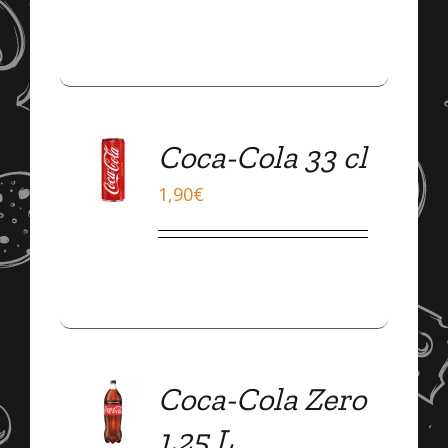
ADD
Coca-Cola 33 cl
TO
CART
1,90
€
/
DÉTAILS
ADD
Coca-Cola Zero
TO
CART
1,25 L
/