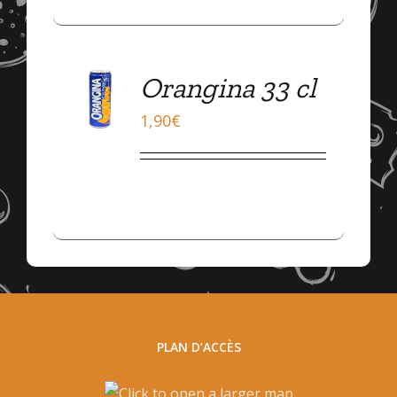
ADD
Orangina 33 cl
TO
CART
1,90
€
/
DÉTAILS
PLAN D’ACCÈS