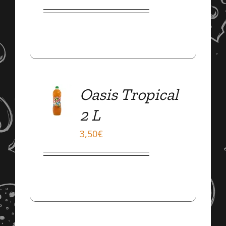
ADD
Oasis Tropical
TO
CART
2 L
/
DÉTAILS
3,50
€
ADD