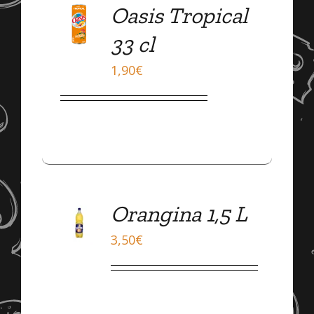
Oasis Tropical
TO
CART
33 cl
/
DÉTAILS
1,90
€
ADD
Orangina 1,5 L
TO
CART
3,50
€
/
DÉTAILS